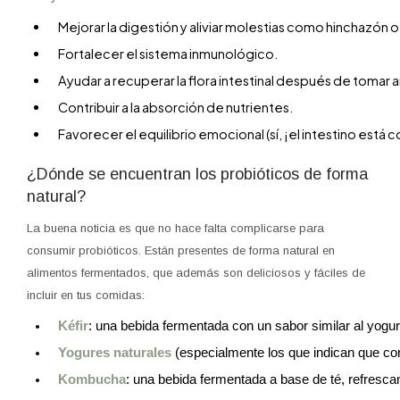
Mejorar la digestión y aliviar molestias como hinchazón 
Fortalecer el sistema inmunológico.
Ayudar a recuperar la flora intestinal después de tomar a
Contribuir a la absorción de nutrientes.
Favorecer el equilibrio emocional (sí, ¡el intestino está
¿Dónde se encuentran los probióticos de forma
natural?
La buena noticia es que no hace falta complicarse para
consumir probióticos. Están presentes de forma natural en
alimentos fermentados, que además son deliciosos y fáciles de
incluir en tus comidas:
Kéfir
: una bebida fermentada con un sabor similar al yogur
Yogures naturales
 (especialmente los que indican que con
Kombucha
: una bebida fermentada a base de té, refrescan