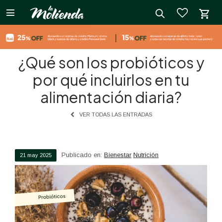

close
¿Qué son los probióticos y
por qué incluirlos en tu
alimentación diaria?
VER TODAS LAS ENTRADAS
Publicado en:
Bienestar
Nutrición
21
may
2025