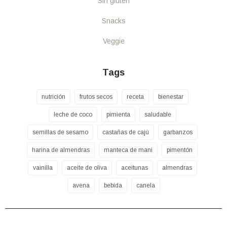
Sin gluten
Snacks
Veggie
Tags
nutrición
frutos secos
receta
bienestar
leche de coco
pimienta
saludable
semillas de sesamo
castañas de cajú
garbanzos
harina de almendras
manteca de mani
pimentón
vainilla
aceite de oliva
aceitunas
almendras
avena
bebida
canela