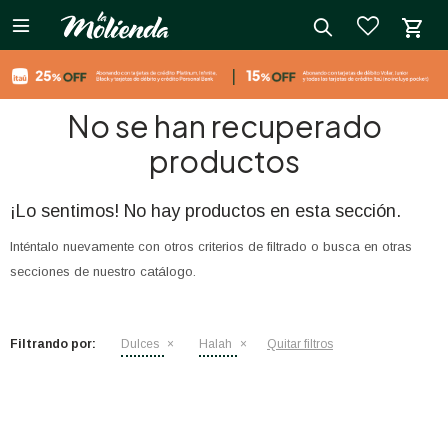

close
No se han recuperado
productos
¡Lo sentimos! No hay productos en esta sección.
Inténtalo nuevamente con otros criterios de filtrado o busca en otras
secciones de nuestro catálogo.
Filtrando por:
Dulces
Halah
Quitar filtros